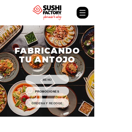
FABRICANDO
TU ANTOJO
MENÚ
PROMOCIONES
ORDENA Y RECOGE
Menú